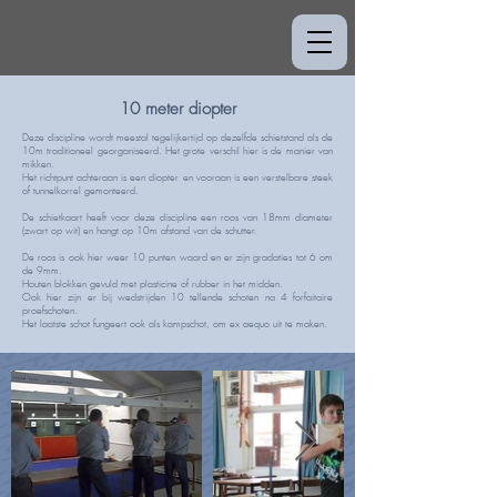
10 meter diopter
Deze discipline wordt meestal tegelijkertijd op dezelfde schietstand als de
10m traditioneel georganiseerd. Het grote verschil hier is de manier van
mikken.
Het richtpunt achteraan is een diopter en vooraan is een verstelbare steek
of tunnelkorrel gemonteerd.
De schietkaart heeft voor deze discipline een roos van 18mm diameter
(zwart op wit) en hangt op 10m afstand van de schutter.
De roos is ook hier weer 10 punten waard en er zijn gradaties tot 6 om
de 9mm.
Houten blokken gevuld met plasticine of rubber in het midden.
Ook hier zijn er bij wedstrijden 10 tellende schoten na 4 forfaitaire
proefschoten.
Het laatste schot fungeert ook als kampschot, om ex aequo uit te maken.