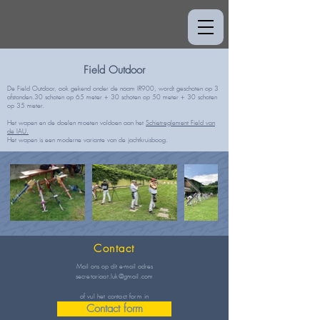
Field Outdoor
De Field Outdoor, ook gekend onder de naam IR900, wordt geschoten op 3
afstanden.30 schoten op 65 meter + 30 schoten op 50 meter + 30 schoten
op 35 meter.
Het wapen en de doelen moeten voldoen aan het
Schietreglement Field van
de IAU.
Het wapen is een moderne variante van de jachtkruisboog.
Contact
Mail ons op dit e-mail adres
secretariaat.luk@gmail.com
of vul het contact form in
Contact form