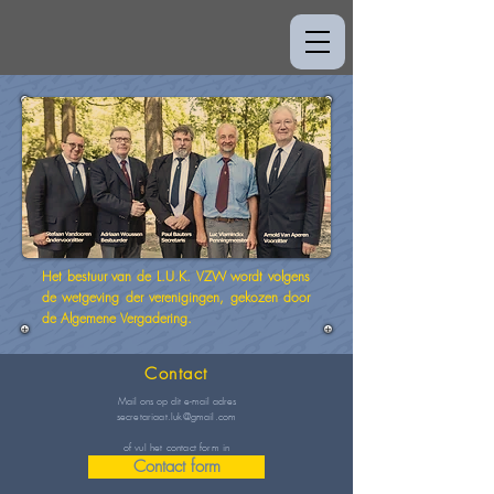
Het bestuur van de L.U.K. VZW wordt volgens
de wetgeving der verenigingen, gekozen door
de Algemene Vergadering.
Contact
Mail ons op dit e-mail adres
secretariaat.luk@gmail.com
of vul het contact form in
Contact form