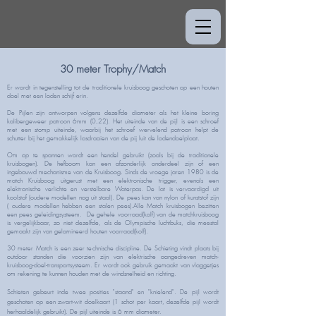
30 meter Trophy/Match
Er wordt in tegenstelling tot de traditionele kruisboog geschoten op een houten
doel met een loden schijf erin.
De Pijlen zijn ontworpen volgens dezelfde diameter als het kleine boring
kalibergeweer patroon 6mm (0,22). Het uiteinde van de pijl is een schroef
met een stomp uiteinde, waarbij het schroef wervelend patroon helpt de
schutter bij het gemakkelijk losdraaien van de pij luit de lodendoelplaat.
Om op te spannen wordt een hendel gebruikt (zoals bij de traditionele
kruisbogen). De hefboom kan een afzonderlijk onderdeel zijn of een
ingebouwd mechanisme van de Kruisboog. Sinds de vroege jaren 1980 is de
match Kruisboog uitgerust met een elektronische trigger, evenals een
elektronische verlichte en verstelbare Waterpas. De lat is vervaardigd uit
koolstof (oudere modellen nog uit staal). De pees kan van nylon of kunststof zijn
( oudere modellen hebben een stalen pees).Alle Match kruisbogen bezitten
een pees geleidingsysteem. De gehele voorraad(kolf) van de matchkruisboog
is vergelijkbaar, zo niet dezelfde, als de Olympische luchtbuks, die meestal
gemaakt zijn van gelamineerd houten voorraad(kolf).
30 meter Match is een zeer technische discipline. De Schieting vindt plaats bij
outdoor standen die voorzien zijn van elektrische aangedreven match-
kruisboog-doel-transportsysteem. Er wordt ook gebruik gemaakt van vlaggetjes
om rekening te kunnen houden met de windsnelheid en richting.
Schieten gebeurt inde twee posities "staand" en "knielend". De pijl wordt
geschoten op een zwart-wit doelkaart (1 schot per kaart, dezelfde pijl wordt
herhaaldelijk gebruikt). De pijl uiteinde is 6 mm diameter.