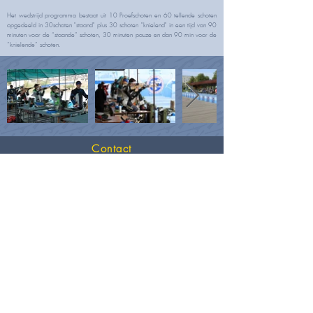
Het wedstrijd programma bestaat uit 10 Proefschoten en 60 tellende schoten
opgedeeld in 30schoten "staand" plus 30 schoten "knielend" in een tijd van 90
minuten voor de “staande” schoten, 30 minuten pauze en dan 90 min voor de
“knielende” schoten.
Contact
Mail ons op dit e-mail adres
secretariaat.luk@gmail.com
of vul het contact form in
Contact form
Privacyverklaring
Met dank aan: webmaster
Kira Van Hemelrijk