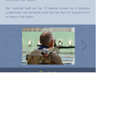
Een wedstrijd heeft ook hier 10 tellende schoten na 4 forfaitaire
proefschoten met het laatste schot dat ook dient als kampschot om
ex aequo uit te maken.
Contact
Mail ons op dit e-mail adres
secretariaat.luk@gmail.com
of vul het contact form in
Contact form
Privacyverklaring