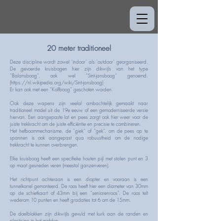
20 meter traditioneel
Deze discipline wordt zowel ‘indoor’ als ‘outdoor’ georganiseerd.
De gevoerde kruisbogen hier zijn dikwijls van het type
“Balansboog”, ook wel “Sint-jansboog” genoemd.
(
https://nl.wikipedia.org/wiki/Sint-jansboog)
Er kan ook met een “Kolfboog” geschoten worden.
Ook deze wapens zijn veelal ambachtelijk gemaakt naar
traditioneel model uit de 19e eeuw of een gemoderniseerde versie
hiervan. Een aangepaste lat en pees zorgt ook hier weer voor de
juiste trekkracht om de juiste efficiëntie en precisie te combineren.
Het hefboommechanisme, de “giek” of “gek”, om de pees op te
spannen is ook aangepast qua robuustheid om de nodige
trekkracht te kunnen overbrengen.
Elke kruisboog heeft een specifieke houten pijl met stalen punt en 3
op maat gesneden veren (meestal ganzenveren).
Het richtpunt achteraan is een diopter en vooraan is een
tunnelkorrel gemonteerd. De roos heeft hier een diameter van 30mm
op de schietkaart of 43mm bij een “seniorenroos”. De roos telt
wederom 10 punten en heeft gradaties tot 6 om de 15mm.
De doelblokken zijn dikwijls gevuld met kurk aan de randen en
plasticine in het midden.