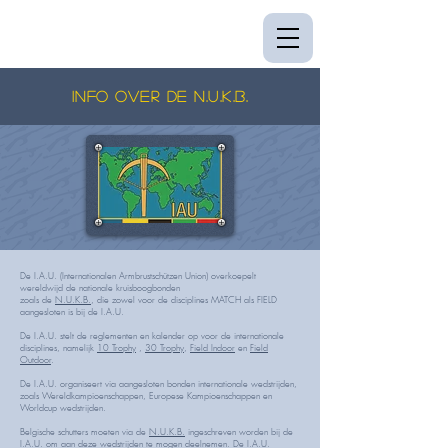
info over de N.U.K.B.
De I.A.U. (Internationalen Armbrustschützen Union) overkoepelt
wereldwijd de nationale kruisboogbonden
zoals de
N.U.K.B.
, die zowel voor de disciplines MATCH als FIELD
aangesloten is bij de I.A.U.
De I.A.U. stelt de reglementen en kalender op voor de internationale
disciplines, namelijk
10 Trophy
,
30 Trophy
,
Field Indoor
en
Field
Outdoor
.
De I.A.U. organiseert via aangesloten bonden internationale wedstrijden,
zoals Wereldkampioenschappen, Europese Kampioenschappen en
Worldcup wedstrijden.
Belgische schutters moeten via de
N.U.K.B.
ingeschreven worden bij de
I.A.U. om aan deze wedstrijden te mogen deelnemen. De I.A.U.