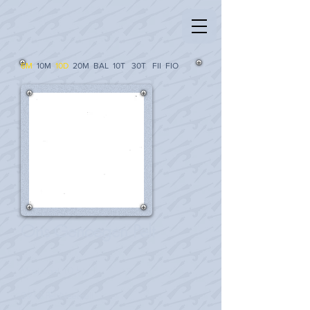
6M
10M
10D
20M
BAL 10
T
30T FII FIO
Ons Genoegen Pelt
Maststraat 10 bus 1
3910 Pelt-Neerpelt